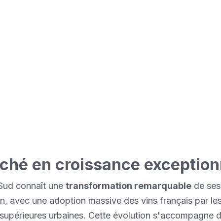
ment une culture vinicole sophistiquée, porté
onsommateurs éduqués et fortunés. Notre trans
 permet de saisir pleinement les opportunités e
hé en pleine mutation.
ché en croissance exception
Sud connaît une
transformation remarquable
de ses
 avec une adoption massive des vins français par les
supérieures urbaines. Cette évolution s'accompagne 