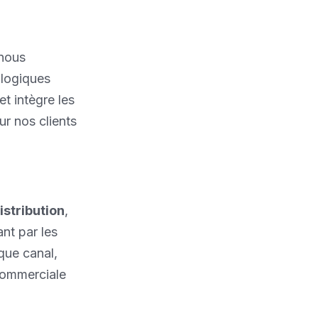
 nous
logiques
t intègre les
ur nos clients
istribution
,
nt par les
que canal,
commerciale