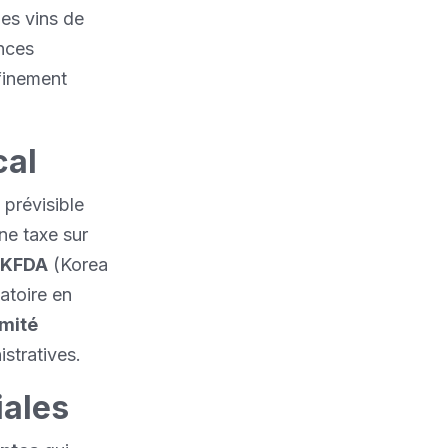
les vins de
ances
finement
cal
prévisible
ne taxe sur
KFDA
(Korea
atoire en
mité
stratives.
iales