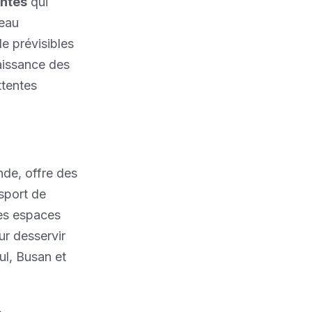
antes
qui
deau
e prévisibles
aissance des
ttentes
nde, offre des
sport de
des espaces
ur desservir
ul, Busan et