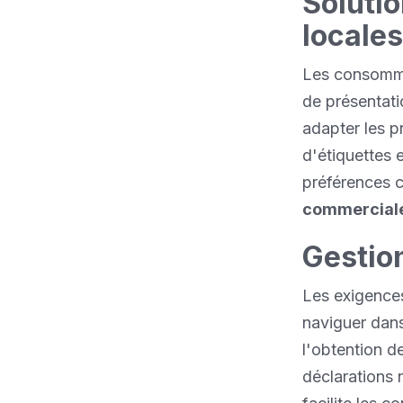
Soluti
locales
Les consomma
de présentat
adapter les p
d'étiquettes 
préférences c
commercial
Gestio
Les exigences
naviguer dan
l'obtention d
déclarations 