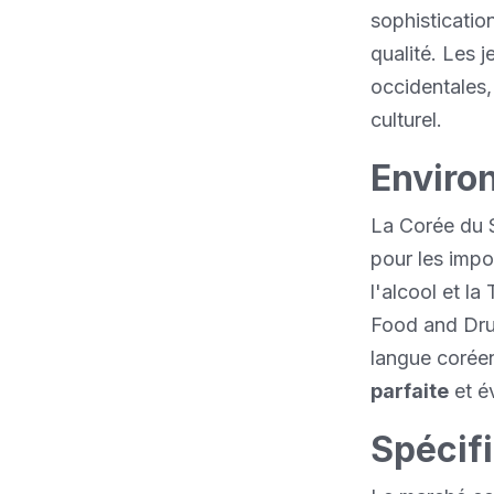
sophisticatio
qualité. Les 
occidentales,
culturel.
Enviro
La Corée du 
pour les impo
l'alcool et l
Food and Drug
langue coréen
parfaite
et év
Spécifi