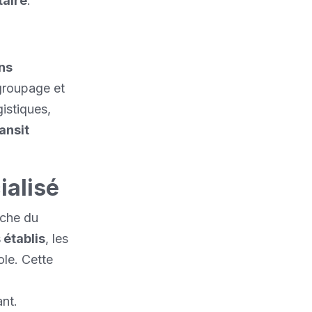
taire
.
ns
groupage et
gistiques,
ansit
alisé
oche du
 établis
, les
ole. Cette
ant.