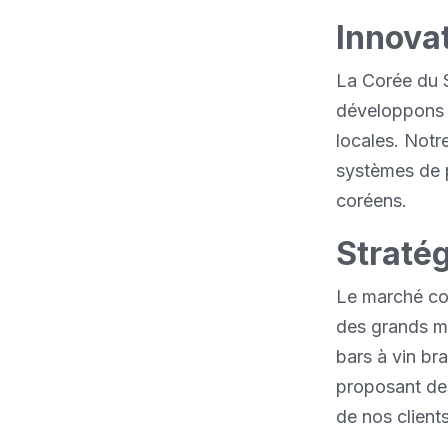
Innova
La Corée du 
développons
locales. Notr
systèmes de p
coréens.
Straté
Le marché co
des grands m
bars à vin br
proposant de
de nos clients