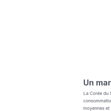
développe rapide
génération de c
pour l'Asie nous
qu'offre ce marc
Un mar
La Corée du 
consommation,
moyennes et 