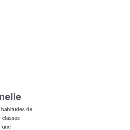
e par une
port de vin
xceptionnelles
nelle
 habitudes de
 classes
d'une