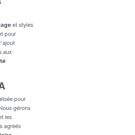
s
lage
et styles
nt pour
l'ajout
s aux
ité
DA
alisée pour
 Nous gérons
t les
es agréés