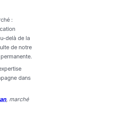
ché :
ication
u-delà de la
ulte de notre
é permanente.
expertise
ompagne dans
wan
, marché