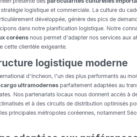
réen présente des
particularités culturelles import
a stratégie logistique et commerciale. La culture du ca
articulièrement développée, génère des pics de demand
cipons dans notre planification logistique. Notre conn
ux coréens
nous permet d'adapter nos services aux a
e cette clientèle exigeante.
tructure logistique moderne
ternational d'Incheon, l'un des plus performants au mo
s cargo ultramodernes
parfaitement adaptées au tran
cates. Nos partenariats locaux nous donnent accès à 
limatisés et à des circuits de distribution optimisés po
 les principales métropoles coréennes, notamment Séo