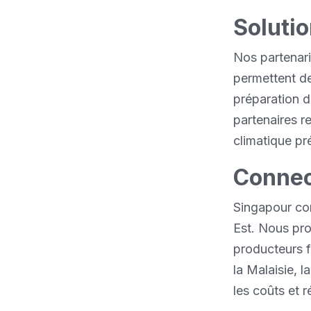
Solutio
Nos partenari
permettent d
préparation d
partenaires r
climatique pr
Connect
Singapour con
Est. Nous pr
producteurs f
la Malaisie, l
les coûts et r