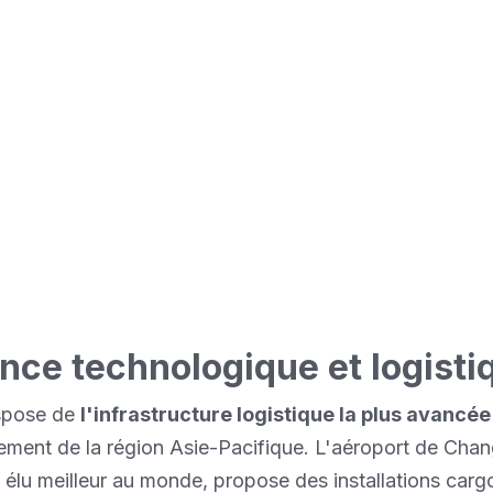
s infrastructures de classe mondiale et des pr
ement digitalisées. Notre service de livraison 
ingapour un terrain d'application idéal pour dé
s innovantes.
nce technologique et logisti
spose de
l'infrastructure logistique la plus avancée
ment de la région Asie-Pacifique. L'aéroport de Chan
 élu meilleur au monde, propose des installations carg