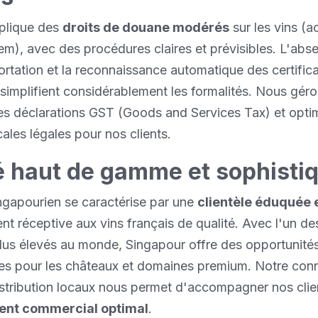
plique des
droits de douane modérés
sur les vins (a
m), avec des procédures claires et prévisibles. L'abs
rtation et la reconnaissance automatique des certific
implifient considérablement les formalités. Nous gér
 des déclarations GST (Goods and Services Tax) et opti
cales légales pour nos clients.
 haut de gamme et sophisti
ngapourien se caractérise par une
clientèle éduquée 
ent réceptive aux vins français de qualité. Avec l'un de
plus élevés au monde, Singapour offre des opportunité
les pour les châteaux et domaines premium. Notre con
stribution locaux nous permet d'accompagner nos clie
ent commercial optimal
.