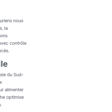
ouriens nous
e, la
ions
 avec contrôle
ncés.
le
Asie du Sud-
x
ur alimenter
che optimise
n.