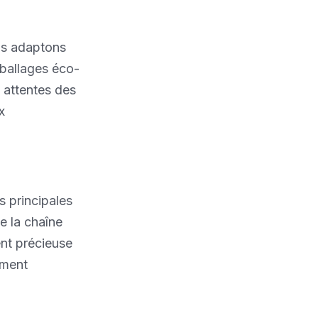
us adaptons
ballages éco-
 attentes des
x
s principales
de la chaîne
ent précieuse
ement