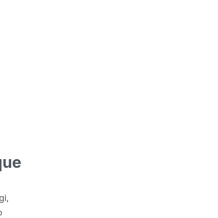
océdures
de vin pour
ployer nos
que
gi,
o