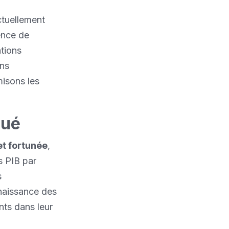
ctuellement
ence de
ations
ons
misons les
qué
et fortunée
,
s PIB par
s
naissance des
nts dans leur