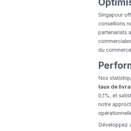
Optimis
Singapour off
conseillons no
partenariats a
commerciales
du commerce i
Perform
Nos statistiq
taux de livr
0,1%, et sati
notre approch
opérationnell
Développez vo