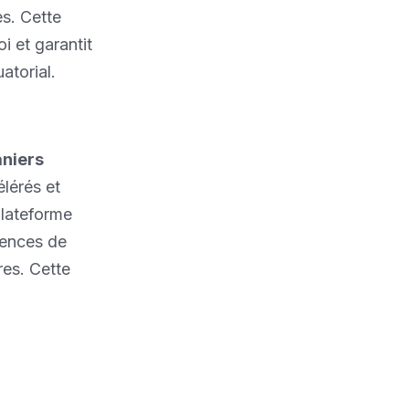
s. Cette
 et garantit
atorial.
niers
lérés et
plateforme
gences de
res. Cette