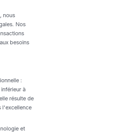
, nous
gales. Nos
ransactions
 aux besoins
onnelle :
inférieur à
lle résulte de
 l'excellence
nologie et