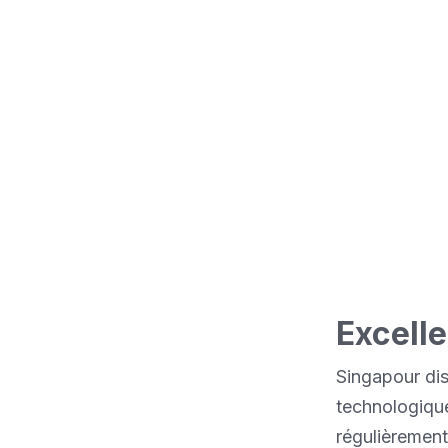
avancée offre de
douanières entièr
l'Asie trouve à S
solutions les plu
Excelle
Singapour di
technologique
régulièrement