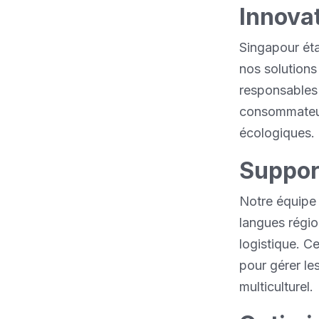
Innovat
Singapour ét
nos solution
responsables 
consommateurs
écologiques.
Support
Notre équipe l
langues région
logistique. C
pour gérer l
multiculturel.